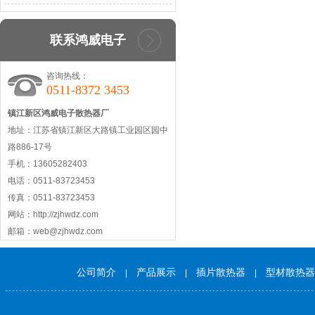
联系鸿威电子
咨询热线：
0511-8372 3453
镇江新区鸿威电子散热器厂
地址：江苏省镇江新区大路镇工业园区园中
路886-17号
手机：13605282403
电话：0511-83723453
传真：0511-83723453
网站：http://zjhwdz.com
邮箱：web@zjhwdz.com
公司简介
产品展示
插片散热器
型材散热器
|
|
|