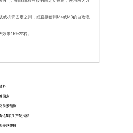
均镶有与印刷线路板焊接的固定支撑角，使用极为方
路板或机壳固定之用，或直接使用M4或M3的自攻螺
效果15%左右。
材料
键因素
及前景预测
看这5项生产硬指标
观美感兼顾