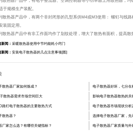
系列散热器产品中，有电子整流器、空调控制器等小功率器上用散热器，
适于规模生产装配。
系列散热器产品中，有两个非封闭形的孔型系供M4或M3使用： 螺钉与线
安装固定用。
系列散热器产品中有非工作面均作了划纹处理，增大了散热有面积，提高散热
篇新闻：
采暖散热器使用中节约能耗小窍门
篇新闻：
安装电子散热器的几点注意事项[图]
读
子散热器厂家如何炼成？
电子散热器好坏，七分在
年电子散热器需求市场空间巨大
影响电子散热器散热的关
ED路灯电子散热器的主要散热方式
电子散热器市场现状分析
子散热器？
选择电子散热器厂家，先
器厂家怎么选？有哪些关键指标？
电子散热器厂家质量与外