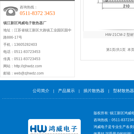
咨询热线：
0511-8372 3453
镇江新区鸿威电子散热器厂
地址：江苏省镇江新区大路镇工业园区园中
HW-21CM-2 型
路886-17号
手机：13605282403
第1页/共1页 本
电话：0511-83723453
传真：0511-83723453
网站：http://zjhwdz.com
邮箱：web@zjhwdz.com
公司简介
产品展示
插片散热器
型材散热器
|
|
|
版权所有: 镇江新区鸿威电
咨询热线：0511-837234
鸿威电子是专业生产各类
效果好,深受用户的好评!