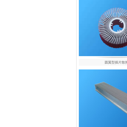
圆翼型插片散