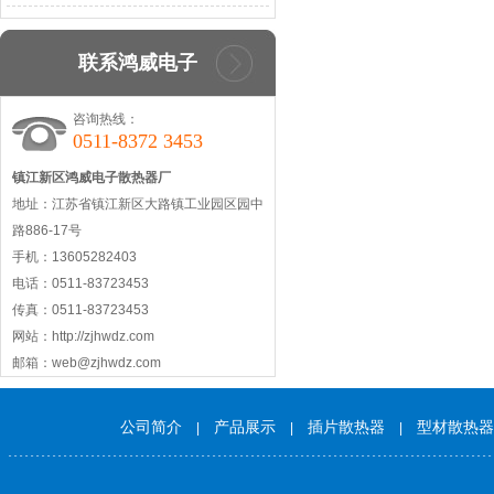
联系鸿威电子
咨询热线：
0511-8372 3453
镇江新区鸿威电子散热器厂
地址：江苏省镇江新区大路镇工业园区园中
路886-17号
手机：13605282403
电话：0511-83723453
传真：0511-83723453
网站：http://zjhwdz.com
邮箱：web@zjhwdz.com
公司简介
产品展示
插片散热器
型材散热器
|
|
|